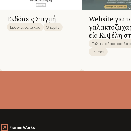
Εκδόσεις Στιγμή
Website για τ
γαλακτοζαχα
Εκδοτικός οίκος
Shopify
είο Κυψέλη σ
Γαλακτοζαχαροπλασ
Framer
→
→