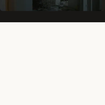
Δες το live site
↗