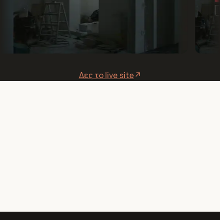
Δες το live site
↗