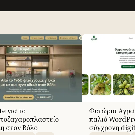
e για το
Φυτώρια Αγρα
τοζαχαροπλαστείο
παλιό WordPre
η στον Βόλο
σύγχρονη digit