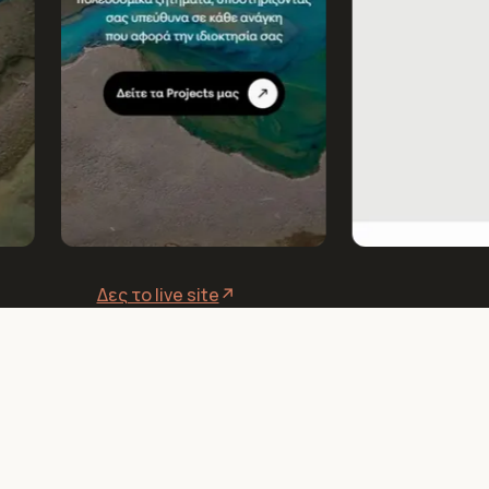
Δες το live site
↗