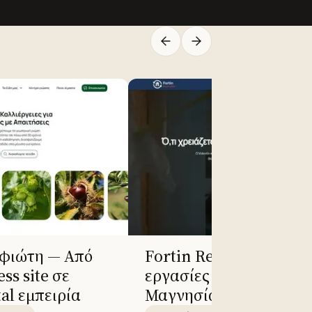
φιώτη — Από
Fortin Renovation — Si
ss site σε
εργασίες ανακαινίσεω
al εμπειρία
Μαγνησία